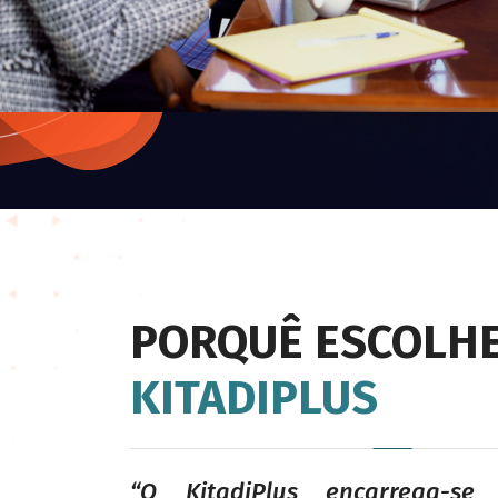
PORQUÊ ESCOLHE
KITADIPLUS
“O KitadiPlus encarrega-se