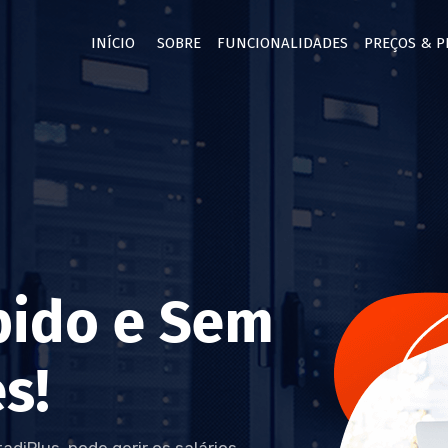
INÍCIO
SOBRE
FUNCIONALIDADES
PREÇOS & 
pido e Sem
s!
diPlus, pode gerir os salários