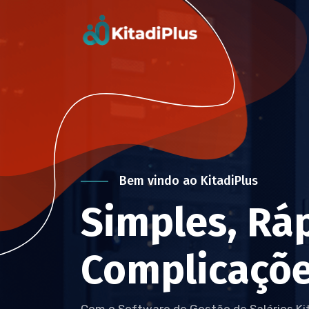
Bem vindo ao KitadiPlus
Simples, Rá
Complicaçõe
Com o Software de Gestão de Salários Kita