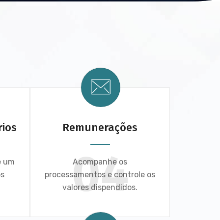
rios
Remunerações
04
e um
Acompanhe os
os
processamentos e controle os
valores dispendidos.