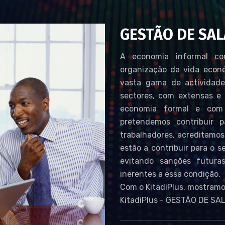
GESTÃO DE SA
A economia informal con
organização da vida econó
vasta gama de actividad
sectores, com extensas e 
economia formal e com 
pretendemos contribuir 
trabalhadores, acreditamos
estão a contribuir para o s
evitando sanções futura
inerentes a essa condição.
Com o KitadiPlus, mostramos
KitadiPlus - GESTÃO DE SA