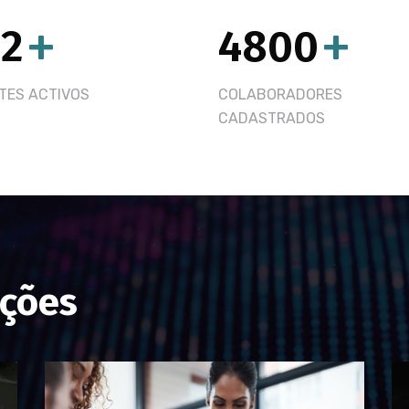
32
+
4800
+
TES ACTIVOS
COLABORADORES
CADASTRADOS
ações